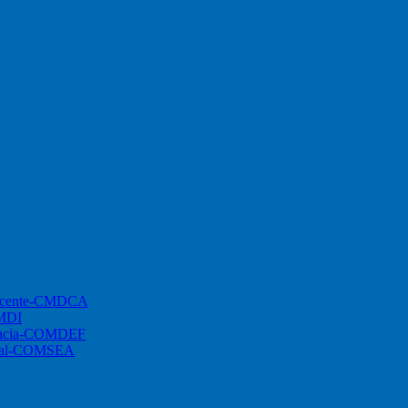
lescente-CMDCA
CMDI
ciência-COMDEF
ional-COMSEA