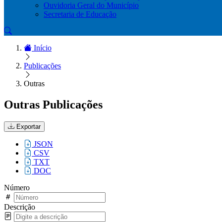
Ouvidoria Geral do Município
Secretaria de Educação
Início
Publicações
Outras
Outras Publicações
Exportar
JSON
CSV
TXT
DOC
Número
Descrição