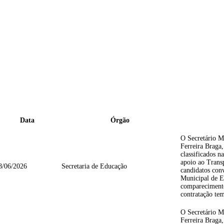
Data
Órgão
O Secretário M
Ferreira Brag
classificados n
apoio ao Transp
8/06/2026
Secretaria de Educação
candidatos con
Municipal de E
comparecimento
contratação tem
O Secretário M
Ferreira Braga,