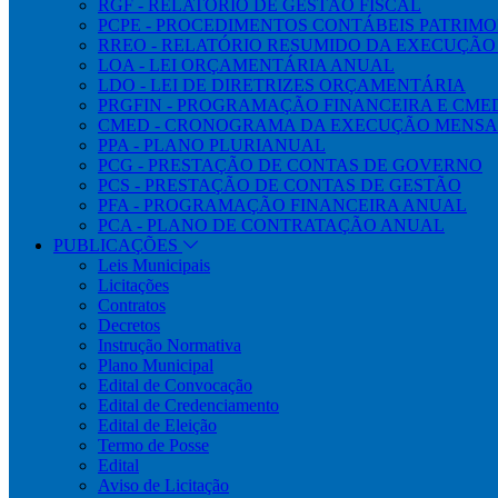
RGF - RELATÓRIO DE GESTÃO FISCAL
PCPE - PROCEDIMENTOS CONTÁBEIS PATRIMON
RREO - RELATÓRIO RESUMIDO DA EXECUÇÃ
LOA - LEI ORÇAMENTÁRIA ANUAL
LDO - LEI DE DIRETRIZES ORÇAMENTÁRIA
PRGFIN - PROGRAMAÇÃO FINANCEIRA E CM
CMED - CRONOGRAMA DA EXECUÇÃO MENSA
PPA - PLANO PLURIANUAL
PCG - PRESTAÇÃO DE CONTAS DE GOVERNO
PCS - PRESTAÇÃO DE CONTAS DE GESTÃO
PFA - PROGRAMAÇÃO FINANCEIRA ANUAL
PCA - PLANO DE CONTRATAÇÃO ANUAL
PUBLICAÇÕES
Leis Municipais
Licitações
Contratos
Decretos
Instrução Normativa
Plano Municipal
Edital de Convocação
Edital de Credenciamento
Edital de Eleição
Termo de Posse
Edital
Aviso de Licitação