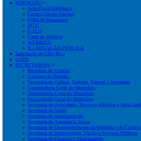
SERVIÇOS
Nota Fiscal Eletrônica
Contra Cheque On-line
Folha de Pagamento
IPTU
E-SUS
Carta de Serviços
WEBMAIL
ILUMINAÇÃO PÚBLICA
Solicitação de CIN (RG)
LGPD
SECRETARIAS
Prefeitura de Umirim
Gabinete do Prefeito
Secretaria de Cultura, Turismo, Esporte e Juventude
Controladoria Geral do Município
Tesoureiraria Geral do Município
Procuradoria Geral do Município
Secretaria de Agricultura, Recursos Hídricos e Meio Am
Secretaria de Saúde
Secretaria de Administração
Secretaria de Assistência Social
Secretaria de Desenvolvimento da Indústria e do Comérc
Secretaria de Infraestrutura, Viação e Serviços Públicos
Secretaria de Finanças e Planejamento