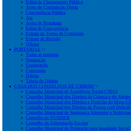
Edital de Chamamento Público
Aviso de Contratação Direta
Concorrência Pública
Ata
Aviso de Resultado
Edital de Concorrência
Extrato de Termo de Comodato
Extrato de Recisão
Ofícios
PORTARIAS
Todas as portarias
Nomeação
Exoneração
Concessão
Diárias
Tabela de Diárias
CASA DOS CONSELHOS DE UMIRIM
Conselho Municipal de Assistência Social-CMAS
Conselho Municipal dos Direitos da Criança e do Ado
Conselho Municipal dos Direitos e Proteção do Idoso-
Conselho Municipal dos Direitos da Pessoa com Defi
Conselho Municipal de Segurança Alimentar e Nutric
Conselho do FUNDEB
Conselho da Alimentação Escolar
Conselho Municipal de Promoção para Igualdade Social