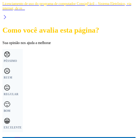
Licenciamento de uso do programa de computador ConsigFácil – Sistema Eletrônico, via
internet, de re...
Como você avalia esta página?
Sua opinião nos ajuda a melhorar
😞
PÉSSIMO
☹️
RUIM
😐
REGULAR
🙂
BOM
😁
EXCELENTE