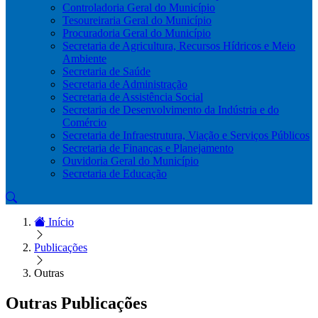
Controladoria Geral do Município
Tesoureiraria Geral do Município
Procuradoria Geral do Município
Secretaria de Agricultura, Recursos Hídricos e Meio
Ambiente
Secretaria de Saúde
Secretaria de Administração
Secretaria de Assistência Social
Secretaria de Desenvolvimento da Indústria e do
Comércio
Secretaria de Infraestrutura, Viação e Serviços Públicos
Secretaria de Finanças e Planejamento
Ouvidoria Geral do Município
Secretaria de Educação
Início
Publicações
Outras
Outras Publicações