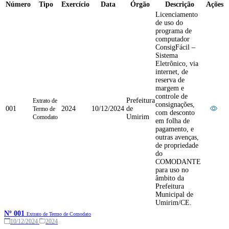
Número
Tipo
Exercício
Data
Órgão
Descrição
Ações
Licenciamento
de uso do
programa de
computador
ConsigFácil –
Sistema
Eletrônico, via
internet, de
reserva de
margem e
controle de
Prefeitura
Extrato de
consignações,
001
2024
10/12/2024
de
Termo de
com desconto
Umirim
Comodato
em folha de
pagamento, e
outras avenças,
de propriedade
do
COMODANTE
para uso no
âmbito da
Prefeitura
Municipal de
Umirim/CE.
Nº 001
Extrato de Termo de Comodato
10/12/2024
2024