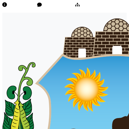
Transparência
Ouvidoria/E-Sic
Mapa do Site