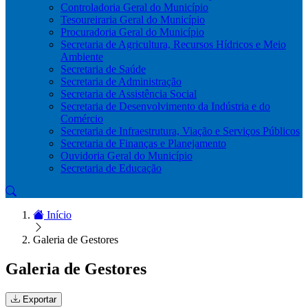
Controladoria Geral do Município
Tesoureiraria Geral do Município
Procuradoria Geral do Município
Secretaria de Agricultura, Recursos Hídricos e Meio
Ambiente
Secretaria de Saúde
Secretaria de Administração
Secretaria de Assistência Social
Secretaria de Desenvolvimento da Indústria e do
Comércio
Secretaria de Infraestrutura, Viação e Serviços Públicos
Secretaria de Finanças e Planejamento
Ouvidoria Geral do Município
Secretaria de Educação
Início
Galeria de Gestores
Galeria de Gestores
Exportar