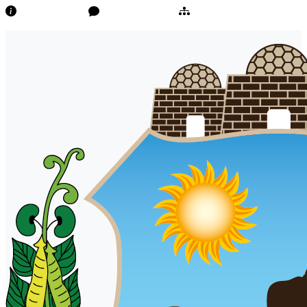
Transparência
Ouvidoria/E-Sic
Mapa do Site