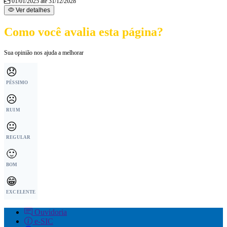
01/01/2025 até 31/12/2028
Ver detalhes
Como você avalia esta página?
Sua opinião nos ajuda a melhorar
😞
PÉSSIMO
☹️
RUIM
😐
REGULAR
🙂
BOM
😁
EXCELENTE
Ouvidoria
e-SIC