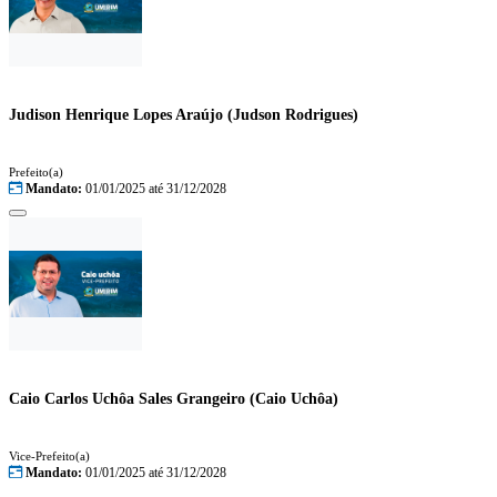
Judison Henrique Lopes Araújo
(Judson Rodrigues)
Prefeito(a)
Mandato:
01/01/2025 até 31/12/2028
Caio Carlos Uchôa Sales Grangeiro
(Caio Uchôa)
Vice-Prefeito(a)
Mandato:
01/01/2025 até 31/12/2028