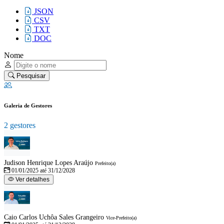
JSON
CSV
TXT
DOC
Nome
Pesquisar
Galeria de Gestores
2 gestores
Judison Henrique Lopes Araújo
Prefeito(a)
01/01/2025 até 31/12/2028
Ver detalhes
Caio Carlos Uchôa Sales Grangeiro
Vice-Prefeito(a)