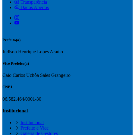
Transparência
Dados Abertos
Prefeito(a)
Judison Henrique Lopes Araújo
Vice Prefeito(a)
Caio Carlos Uchôa Sales Grangeiro
CNPJ
06.582.464/0001-30
Institucional
Institucional
Prefeito e Vice
Galeria de Gestores