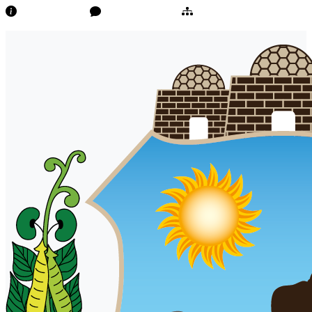
Transparência
Ouvidoria/E-Sic
Mapa do Site