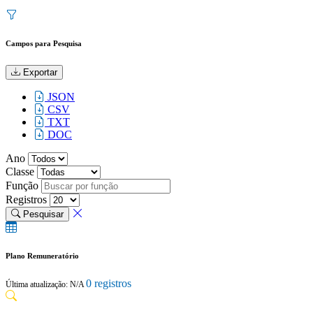
Campos para Pesquisa
Exportar
JSON
CSV
TXT
DOC
Ano
Classe
Função
Registros
Pesquisar
Plano Remuneratório
0 registros
Última atualização: N/A