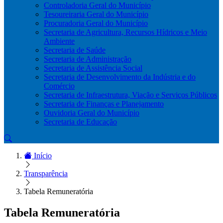
Controladoria Geral do Município
Tesoureiraria Geral do Município
Procuradoria Geral do Município
Secretaria de Agricultura, Recursos Hídricos e Meio
Ambiente
Secretaria de Saúde
Secretaria de Administração
Secretaria de Assistência Social
Secretaria de Desenvolvimento da Indústria e do
Comércio
Secretaria de Infraestrutura, Viação e Serviços Públicos
Secretaria de Finanças e Planejamento
Ouvidoria Geral do Município
Secretaria de Educação
Início
Transparência
Tabela Remuneratória
Tabela Remuneratória