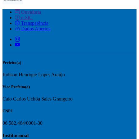
Ouvidoria
e-SIC
Transparência
Dados Abertos
Prefeito(a)
Judison Henrique Lopes Araújo
Vice Prefeito(a)
Caio Carlos Uchôa Sales Grangeiro
CNPJ
06.582.464/0001-30
Institucional