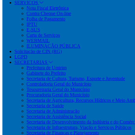
SERVIÇOS
Nota Fiscal Eletrônica
Contra Cheque On-line
Folha de Pagamento
IPTU
E-SUS
Carta de Serviços
WEBMAIL
ILUMINAÇÃO PÚBLICA
Solicitação de CIN (RG)
LGPD
SECRETARIAS
Prefeitura de Umirim
Gabinete do Prefeito
Secretaria de Cultura, Turismo, Esporte e Juventude
Controladoria Geral do Município
Tesoureiraria Geral do Município
Procuradoria Geral do Município
Secretaria de Agricultura, Recursos Hídricos e Meio Am
Secretaria de Saúde
Secretaria de Administração
Secretaria de Assistência Social
Secretaria de Desenvolvimento da Indústria e do Comérc
Secretaria de Infraestrutura, Viação e Serviços Públicos
Secretaria de Finanças e Planejamento