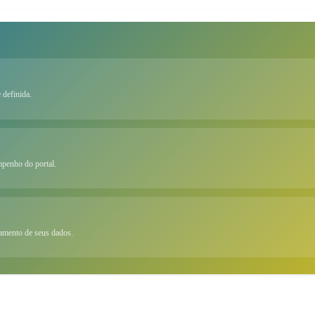
 definida.
mpenho do portal.
tamento de seus dados.