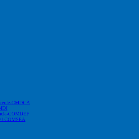
lescente-CMDCA
CMDI
ciência-COMDEF
ional-COMSEA