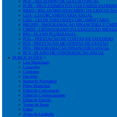
RGF - RELATÓRIO DE GESTÃO FISCAL
PCPE - PROCEDIMENTOS CONTÁBEIS PATRIMON
RREO - RELATÓRIO RESUMIDO DA EXECUÇÃ
LOA - LEI ORÇAMENTÁRIA ANUAL
LDO - LEI DE DIRETRIZES ORÇAMENTÁRIA
PRGFIN - PROGRAMAÇÃO FINANCEIRA E CM
CMED - CRONOGRAMA DA EXECUÇÃO MENSA
PPA - PLANO PLURIANUAL
PCG - PRESTAÇÃO DE CONTAS DE GOVERNO
PCS - PRESTAÇÃO DE CONTAS DE GESTÃO
PFA - PROGRAMAÇÃO FINANCEIRA ANUAL
PCA - PLANO DE CONTRATAÇÃO ANUAL
PUBLICAÇÕES
Leis Municipais
Licitações
Contratos
Decretos
Instrução Normativa
Plano Municipal
Edital de Convocação
Edital de Credenciamento
Edital de Eleição
Termo de Posse
Edital
Aviso de Licitação