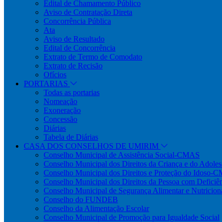
Edital de Chamamento Público
Aviso de Contratação Direta
Concorrência Pública
Ata
Aviso de Resultado
Edital de Concorrência
Extrato de Termo de Comodato
Extrato de Recisão
Ofícios
PORTARIAS
Todas as portarias
Nomeação
Exoneração
Concessão
Diárias
Tabela de Diárias
CASA DOS CONSELHOS DE UMIRIM
Conselho Municipal de Assistência Social-CMAS
Conselho Municipal dos Direitos da Criança e do Ado
Conselho Municipal dos Direitos e Proteção do Idoso-
Conselho Municipal dos Direitos da Pessoa com Defi
Conselho Municipal de Segurança Alimentar e Nutric
Conselho do FUNDEB
Conselho da Alimentação Escolar
Conselho Municipal de Promoção para Igualdade Social