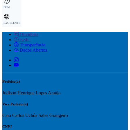
🙂
BOM
😁
EXCELENTE
Ouvidoria
e-SIC
Transparência
Dados Abertos
Prefeito(a)
Judison Henrique Lopes Araújo
Vice Prefeito(a)
Caio Carlos Uchôa Sales Grangeiro
CNPJ