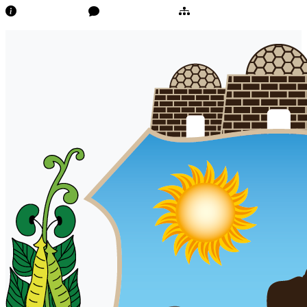
Transparência
Ouvidoria/E-Sic
Mapa do Site