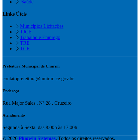
Saúde
Links Úteis
Municípios Licitações
TJCE
Trabalho e Emprego
TRE
TCE
Prefeitura Municipal de Umirim
contatoprefeitura@umirim.ce.gov.br
Endereço
Rua Major Sales , Nº 28 , Cruzeiro
Atendimento
Segunda à Sexta. das 8:00h às 17:00h
© 2026
Plugwin Sistemas
. Todos os direitos reservados.