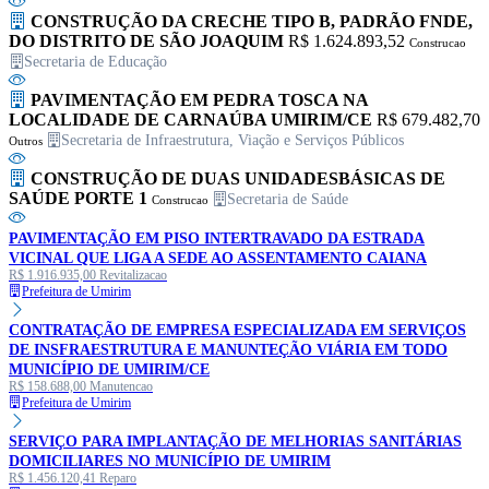
CONSTRUÇÃO DA CRECHE TIPO B, PADRÃO FNDE,
DO DISTRITO DE SÃO JOAQUIM
R$ 1.624.893,52
Construcao
Secretaria de Educação
PAVIMENTAÇÃO EM PEDRA TOSCA NA
LOCALIDADE DE CARNAÚBA UMIRIM/CE
R$ 679.482,70
Secretaria de Infraestrutura, Viação e Serviços Públicos
Outros
CONSTRUÇÃO DE DUAS UNIDADESBÁSICAS DE
SAÚDE PORTE 1
Secretaria de Saúde
Construcao
PAVIMENTAÇÃO EM PISO INTERTRAVADO DA ESTRADA
VICINAL QUE LIGA A SEDE AO ASSENTAMENTO CAIANA
R$ 1.916.935,00
Revitalizacao
Prefeitura de Umirim
CONTRATAÇÃO DE EMPRESA ESPECIALIZADA EM SERVIÇOS
DE INSFRAESTRUTURA E MANUNTEÇÃO VIÁRIA EM TODO
MUNICÍPIO DE UMIRIM/CE
R$ 158.688,00
Manutencao
Prefeitura de Umirim
SERVIÇO PARA IMPLANTAÇÃO DE MELHORIAS SANITÁRIAS
DOMICILIARES NO MUNICÍPIO DE UMIRIM
R$ 1.456.120,41
Reparo