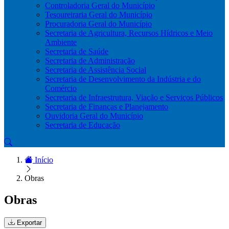
Controladoria Geral do Município
Tesoureiraria Geral do Município
Procuradoria Geral do Município
Secretaria de Agricultura, Recursos Hídricos e Meio
Ambiente
Secretaria de Saúde
Secretaria de Administração
Secretaria de Assistência Social
Secretaria de Desenvolvimento da Indústria e do
Comércio
Secretaria de Infraestrutura, Viação e Serviços Públicos
Secretaria de Finanças e Planejamento
Ouvidoria Geral do Município
Secretaria de Educação
Início
Obras
Obras
Exportar