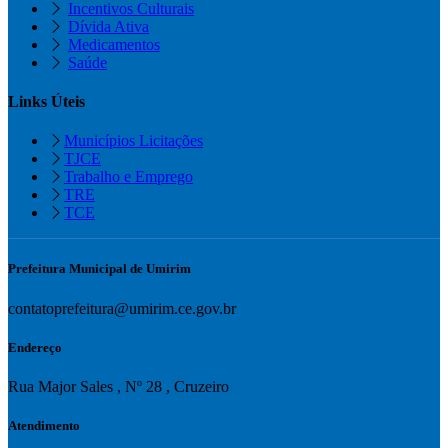
Incentivos Culturais
Dívida Ativa
Medicamentos
Saúde
Links Úteis
Municípios Licitações
TJCE
Trabalho e Emprego
TRE
TCE
Prefeitura Municipal de Umirim
contatoprefeitura@umirim.ce.gov.br
Endereço
Rua Major Sales , Nº 28 , Cruzeiro
Atendimento