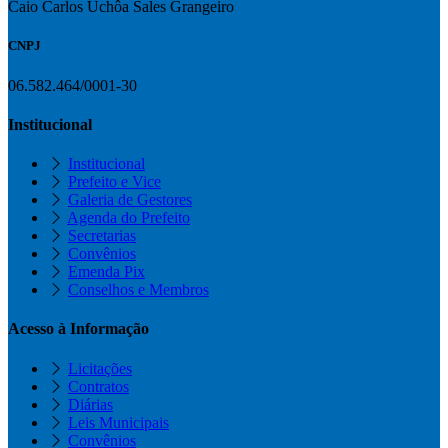
Caio Carlos Uchôa Sales Grangeiro
CNPJ
06.582.464/0001-30
Institucional
Institucional
Prefeito e Vice
Galeria de Gestores
Agenda do Prefeito
Secretarias
Convênios
Emenda Pix
Conselhos e Membros
Acesso à Informação
Licitações
Contratos
Diárias
Leis Municipais
Convênios