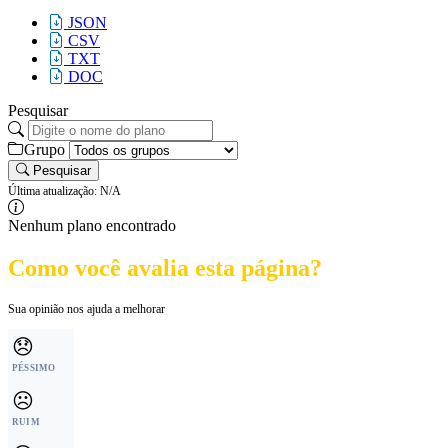
JSON
CSV
TXT
DOC
Pesquisar
Grupo
Pesquisar
Última atualização: N/A
Nenhum plano encontrado
Como você avalia esta página?
Sua opinião nos ajuda a melhorar
😞
PÉSSIMO
☹️
RUIM