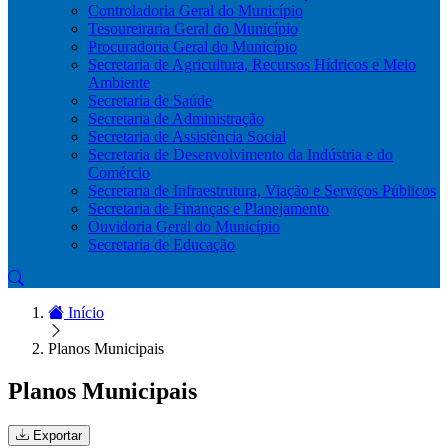
Controladoria Geral do Município
Tesoureiraria Geral do Município
Procuradoria Geral do Município
Secretaria de Agricultura, Recursos Hídricos e Meio
Ambiente
Secretaria de Saúde
Secretaria de Administração
Secretaria de Assistência Social
Secretaria de Desenvolvimento da Indústria e do
Comércio
Secretaria de Infraestrutura, Viação e Serviços Públicos
Secretaria de Finanças e Planejamento
Ouvidoria Geral do Município
Secretaria de Educação
Início
Planos Municipais
Planos Municipais
Exportar