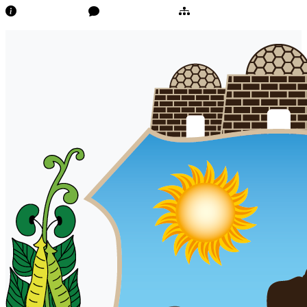
Transparência
Ouvidoria/E-Sic
Mapa do Site