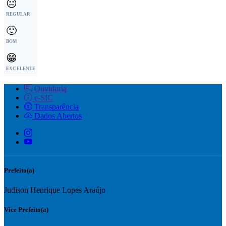
😐
REGULAR
🙂
BOM
😁
EXCELENTE
Ouvidoria
e-SIC
Transparência
Dados Abertos
Prefeito(a)
Judison Henrique Lopes Araújo
Vice Prefeito(a)