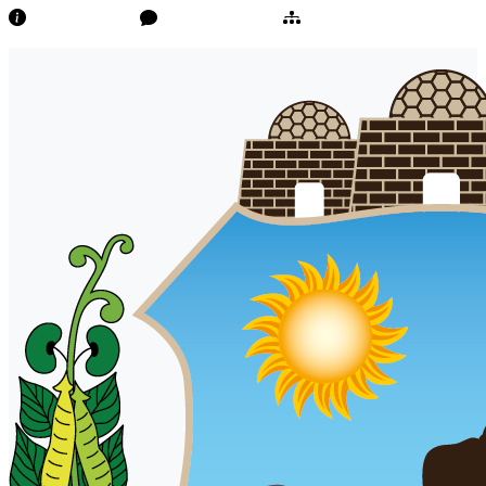
Transparência
Ouvidoria/E-Sic
Mapa do Site