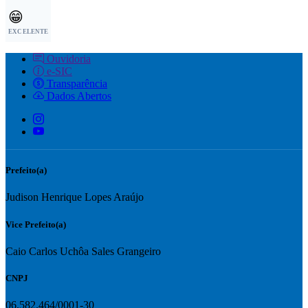
😁
EXCELENTE
Ouvidoria
e-SIC
Transparência
Dados Abertos
Prefeito(a)
Judison Henrique Lopes Araújo
Vice Prefeito(a)
Caio Carlos Uchôa Sales Grangeiro
CNPJ
06.582.464/0001-30