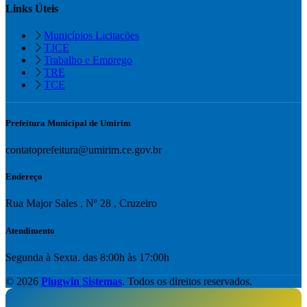
Links Úteis
Municípios Licitações
TJCE
Trabalho e Emprego
TRE
TCE
Prefeitura Municipal de Umirim
contatoprefeitura@umirim.ce.gov.br
Endereço
Rua Major Sales , Nº 28 , Cruzeiro
Atendimento
Segunda à Sexta. das 8:00h às 17:00h
© 2026
Plugwin Sistemas
. Todos os direitos reservados.