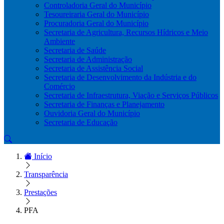
Controladoria Geral do Município
Tesoureiraria Geral do Município
Procuradoria Geral do Município
Secretaria de Agricultura, Recursos Hídricos e Meio
Ambiente
Secretaria de Saúde
Secretaria de Administração
Secretaria de Assistência Social
Secretaria de Desenvolvimento da Indústria e do
Comércio
Secretaria de Infraestrutura, Viação e Serviços Públicos
Secretaria de Finanças e Planejamento
Ouvidoria Geral do Município
Secretaria de Educação
Início
Transparência
Prestações
PFA