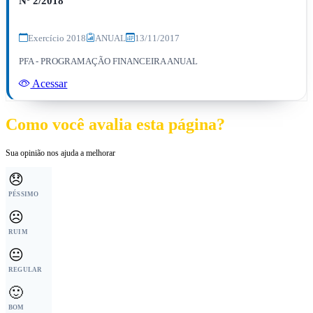
Nº 2/2018
Exercício 2018
ANUAL
13/11/2017
PFA - PROGRAMAÇÃO FINANCEIRA ANUAL
Acessar
Como você avalia esta página?
Sua opinião nos ajuda a melhorar
😞
PÉSSIMO
☹️
RUIM
😐
REGULAR
🙂
BOM