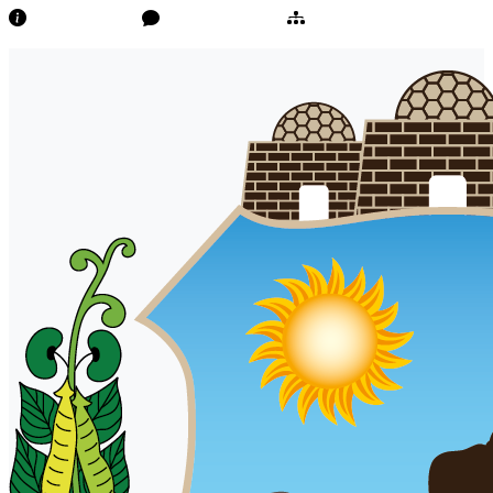
Transparência
Ouvidoria/E-Sic
Mapa do Site