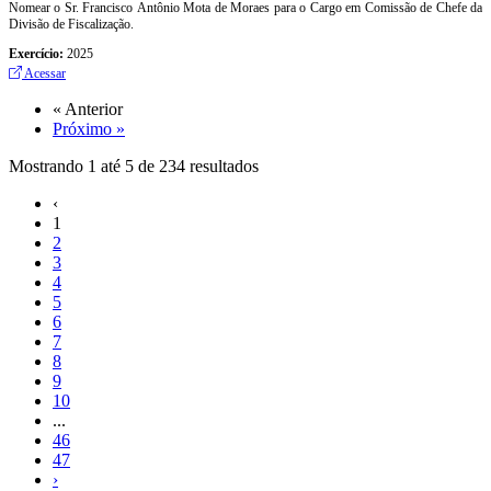
Nomear o Sr. Francisco Antônio Mota de Moraes para o Cargo em Comissão de Chefe da
Divisão de Fiscalização.
Exercício:
2025
Acessar
« Anterior
Próximo »
Mostrando
1
até
5
de
234
resultados
‹
1
2
3
4
5
6
7
8
9
10
...
46
47
›