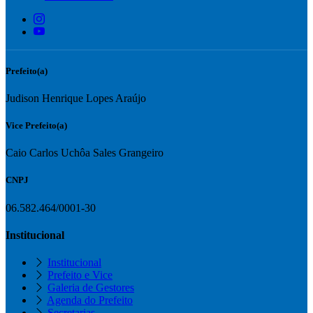
Prefeito(a)
Judison Henrique Lopes Araújo
Vice Prefeito(a)
Caio Carlos Uchôa Sales Grangeiro
CNPJ
06.582.464/0001-30
Institucional
Institucional
Prefeito e Vice
Galeria de Gestores
Agenda do Prefeito
Secretarias