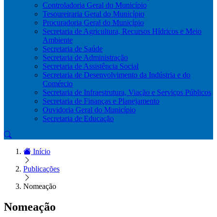
Controladoria Geral do Município
Tesoureiraria Geral do Município
Procuradoria Geral do Município
Secretaria de Agricultura, Recursos Hídricos e Meio
Ambiente
Secretaria de Saúde
Secretaria de Administração
Secretaria de Assistência Social
Secretaria de Desenvolvimento da Indústria e do
Comércio
Secretaria de Infraestrutura, Viação e Serviços Públicos
Secretaria de Finanças e Planejamento
Ouvidoria Geral do Município
Secretaria de Educação
Início
Publicações
Nomeação
Nomeação