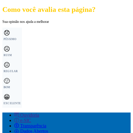
Como você avalia esta página?
Sua opinião nos ajuda a melhorar
😞
PÉSSIMO
☹️
RUIM
😐
REGULAR
🙂
BOM
😁
EXCELENTE
Ouvidoria
e-SIC
Transparência
Dados Abertos