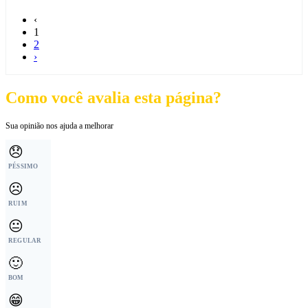
‹
1
2
›
Como você avalia esta página?
Sua opinião nos ajuda a melhorar
😞
PÉSSIMO
☹️
RUIM
😐
REGULAR
🙂
BOM
😁