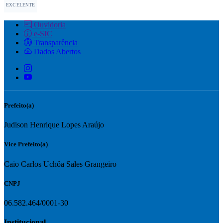
EXCELENTE
Ouvidoria
e-SIC
Transparência
Dados Abertos
Prefeito(a)
Judison Henrique Lopes Araújo
Vice Prefeito(a)
Caio Carlos Uchôa Sales Grangeiro
CNPJ
06.582.464/0001-30
Institucional