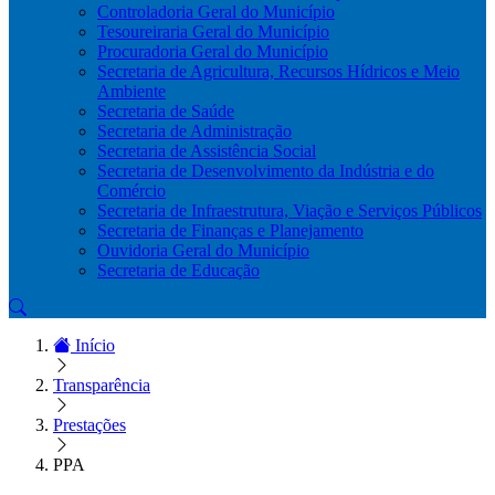
Controladoria Geral do Município
Tesoureiraria Geral do Município
Procuradoria Geral do Município
Secretaria de Agricultura, Recursos Hídricos e Meio
Ambiente
Secretaria de Saúde
Secretaria de Administração
Secretaria de Assistência Social
Secretaria de Desenvolvimento da Indústria e do
Comércio
Secretaria de Infraestrutura, Viação e Serviços Públicos
Secretaria de Finanças e Planejamento
Ouvidoria Geral do Município
Secretaria de Educação
Início
Transparência
Prestações
PPA