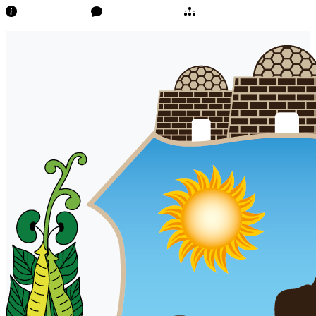
Transparência
Ouvidoria/E-Sic
Mapa do Site