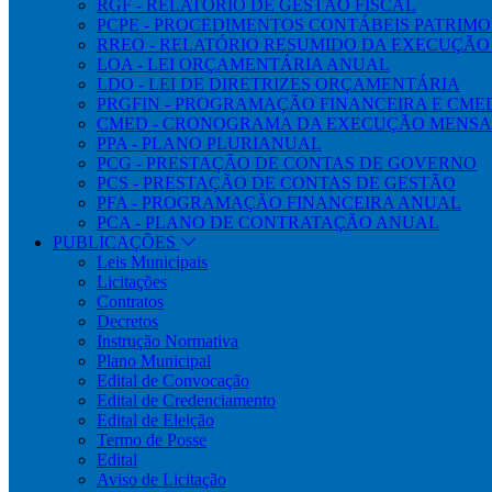
RGF - RELATÓRIO DE GESTÃO FISCAL
PCPE - PROCEDIMENTOS CONTÁBEIS PATRIMON
RREO - RELATÓRIO RESUMIDO DA EXECUÇÃ
LOA - LEI ORÇAMENTÁRIA ANUAL
LDO - LEI DE DIRETRIZES ORÇAMENTÁRIA
PRGFIN - PROGRAMAÇÃO FINANCEIRA E CM
CMED - CRONOGRAMA DA EXECUÇÃO MENSA
PPA - PLANO PLURIANUAL
PCG - PRESTAÇÃO DE CONTAS DE GOVERNO
PCS - PRESTAÇÃO DE CONTAS DE GESTÃO
PFA - PROGRAMAÇÃO FINANCEIRA ANUAL
PCA - PLANO DE CONTRATAÇÃO ANUAL
PUBLICAÇÕES
Leis Municipais
Licitações
Contratos
Decretos
Instrução Normativa
Plano Municipal
Edital de Convocação
Edital de Credenciamento
Edital de Eleição
Termo de Posse
Edital
Aviso de Licitação