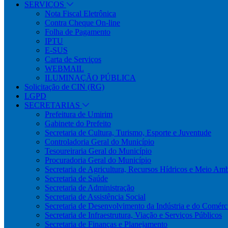
SERVIÇOS
Nota Fiscal Eletrônica
Contra Cheque On-line
Folha de Pagamento
IPTU
E-SUS
Carta de Serviços
WEBMAIL
ILUMINAÇÃO PÚBLICA
Solicitação de CIN (RG)
LGPD
SECRETARIAS
Prefeitura de Umirim
Gabinete do Prefeito
Secretaria de Cultura, Turismo, Esporte e Juventude
Controladoria Geral do Município
Tesoureiraria Geral do Município
Procuradoria Geral do Município
Secretaria de Agricultura, Recursos Hídricos e Meio Am
Secretaria de Saúde
Secretaria de Administração
Secretaria de Assistência Social
Secretaria de Desenvolvimento da Indústria e do Comérc
Secretaria de Infraestrutura, Viação e Serviços Públicos
Secretaria de Finanças e Planejamento