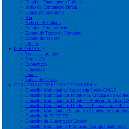
Edital de Chamamento Público
Aviso de Contratação Direta
Concorrência Pública
Ata
Aviso de Resultado
Edital de Concorrência
Extrato de Termo de Comodato
Extrato de Recisão
Ofícios
PORTARIAS
Todas as portarias
Nomeação
Exoneração
Concessão
Diárias
Tabela de Diárias
CASA DOS CONSELHOS DE UMIRIM
Conselho Municipal de Assistência Social-CMAS
Conselho Municipal dos Direitos da Criança e do Ado
Conselho Municipal dos Direitos e Proteção do Idoso-
Conselho Municipal dos Direitos da Pessoa com Defi
Conselho Municipal de Segurança Alimentar e Nutric
Conselho do FUNDEB
Conselho da Alimentação Escolar
Conselho Municipal de Promoção para Igualdade Social