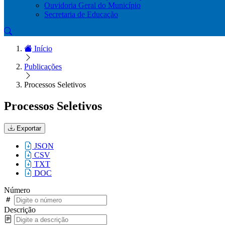
Ouvidoria Geral do Município
Secretaria de Educação
Início
Publicações
Processos Seletivos
Processos Seletivos
Exportar
JSON
CSV
TXT
DOC
Número
Descrição