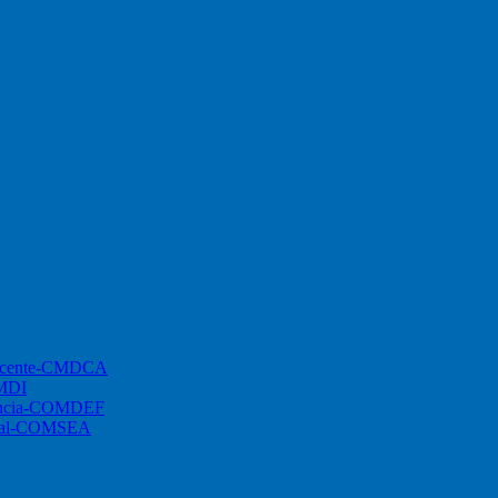
lescente-CMDCA
CMDI
ciência-COMDEF
ional-COMSEA