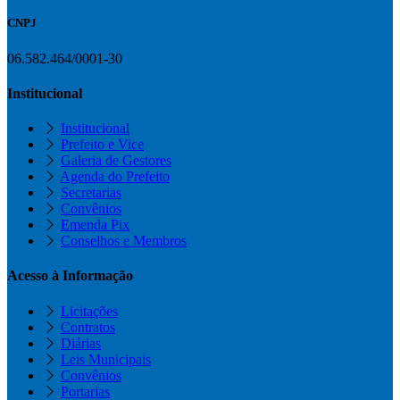
CNPJ
06.582.464/0001-30
Institucional
Institucional
Prefeito e Vice
Galeria de Gestores
Agenda do Prefeito
Secretarias
Convênios
Emenda Pix
Conselhos e Membros
Acesso à Informação
Licitações
Contratos
Diárias
Leis Municipais
Convênios
Portarias