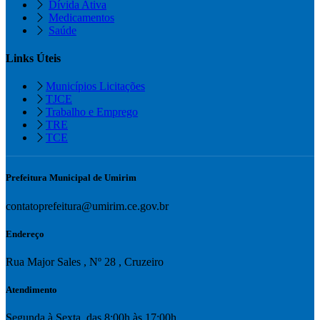
Dívida Ativa
Medicamentos
Saúde
Links Úteis
Municípios Licitações
TJCE
Trabalho e Emprego
TRE
TCE
Prefeitura Municipal de Umirim
contatoprefeitura@umirim.ce.gov.br
Endereço
Rua Major Sales , Nº 28 , Cruzeiro
Atendimento
Segunda à Sexta. das 8:00h às 17:00h