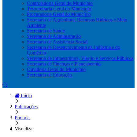
Controladoria Geral do Município
Tesoureiraria Geral do Município
Procuradoria Geral do Município
Secretaria de Agricultura, Recursos Hídricos e Meio
Ambiente
Secretaria de Saúde
Secretaria de Administração
Secretaria de Assistência Social
Secretaria de Desenvolvimento da Indústria e do
Comércio
Secretaria de Infraestrutura, Viação e Serviços Públicos
Secretaria de Finanças e Planejamento
Ouvidoria Geral do Município
Secretaria de Educação
Início
Publicações
Portaria
Visualizar