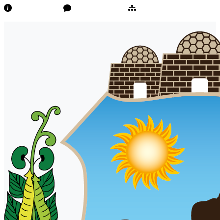
Transparência
Ouvidoria/E-Sic
Mapa do Site