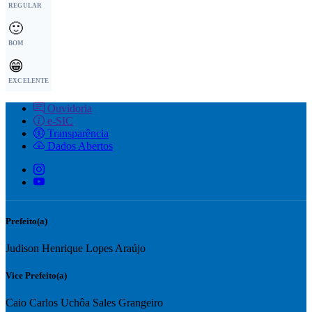
REGULAR
🙂
BOM
😁
EXCELENTE
Ouvidoria
e-SIC
Transparência
Dados Abertos
Prefeito(a)
Judison Henrique Lopes Araújo
Vice Prefeito(a)
Caio Carlos Uchôa Sales Grangeiro