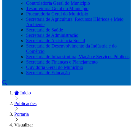
Controladoria Geral do Município
Tesoureiraria Geral do Município
Procuradoria Geral do Município
Secretaria de Agricultura, Recursos Hídricos e Meio
Ambiente
Secretaria de Saúde
Secretaria de Administração
Secretaria de Assistência Social
Secretaria de Desenvolvimento da Indústria e do
Comércio
Secretaria de Infraestrutura, Viação e Serviços Públicos
Secretaria de Finanças e Planejamento
Ouvidoria Geral do Município
Secretaria de Educação
Início
Publicações
Portaria
Visualizar