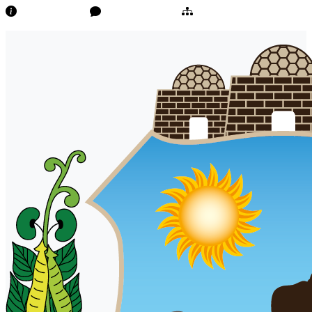
Transparência
Ouvidoria/E-Sic
Mapa do Site