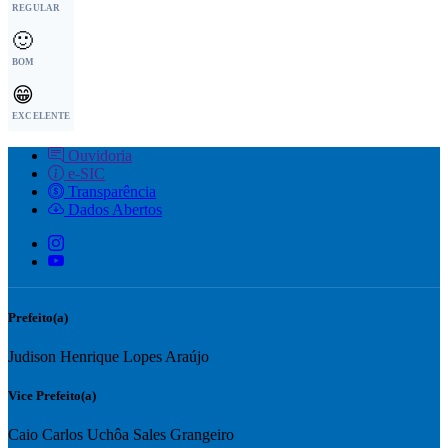
REGULAR
🙂
BOM
😁
EXCELENTE
Ouvidoria
e-SIC
Transparência
Dados Abertos
Prefeito(a)
Judison Henrique Lopes Araújo
Vice Prefeito(a)
Caio Carlos Uchôa Sales Grangeiro