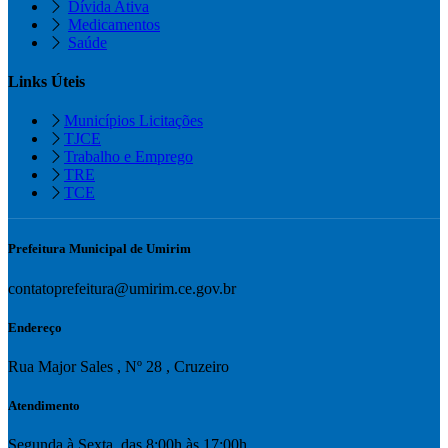
Dívida Ativa
Medicamentos
Saúde
Links Úteis
Municípios Licitações
TJCE
Trabalho e Emprego
TRE
TCE
Prefeitura Municipal de Umirim
contatoprefeitura@umirim.ce.gov.br
Endereço
Rua Major Sales , Nº 28 , Cruzeiro
Atendimento
Segunda à Sexta. das 8:00h às 17:00h