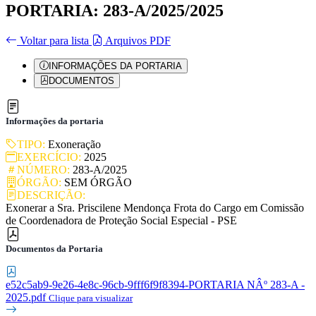
PORTARIA: 283-A/2025/2025
Voltar para lista
Arquivos PDF
INFORMAÇÕES DA PORTARIA
DOCUMENTOS
Informações da portaria
TIPO:
Exoneração
EXERCÍCIO:
2025
NÚMERO:
283-A/2025
ÓRGÃO:
SEM ÓRGÃO
DESCRIÇÃO:
Exonerar a Sra. Priscilene Mendonça Frota do Cargo em Comissão
de Coordenadora de Proteção Social Especial - PSE
Documentos da Portaria
e52c5ab9-9e26-4e8c-96cb-9fff6f9f8394-PORTARIA NÂº 283-A -
2025.pdf
Clique para visualizar