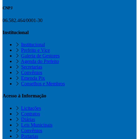
CNPJ
06.582.464/0001-30
Institucional
Institucional
Prefeito e Vice
Galeria de Gestores
Agenda do Prefeito
Secretarias
Convênios
Emenda Pix
Conselhos e Membros
Acesso à Informação
Licitações
Contratos
Diárias
Leis Municipais
Convênios
Portarias