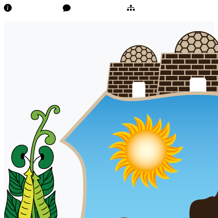
Transparência
Ouvidoria/E-Sic
Mapa do Site