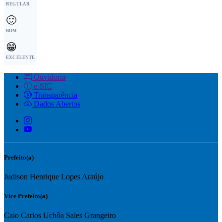
REGULAR
🙂
BOM
😁
EXCELENTE
Ouvidoria
e-SIC
Transparência
Dados Abertos
Prefeito(a)
Judison Henrique Lopes Araújo
Vice Prefeito(a)
Caio Carlos Uchôa Sales Grangeiro