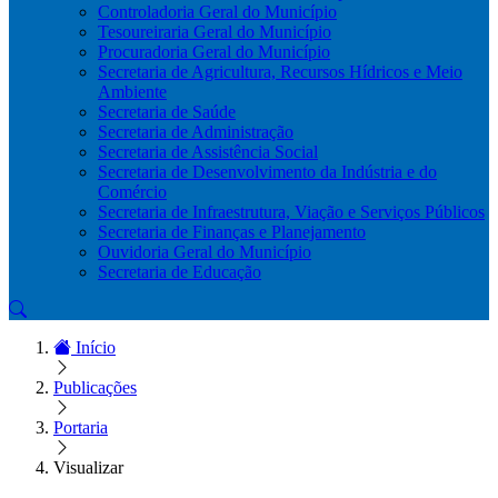
Controladoria Geral do Município
Tesoureiraria Geral do Município
Procuradoria Geral do Município
Secretaria de Agricultura, Recursos Hídricos e Meio
Ambiente
Secretaria de Saúde
Secretaria de Administração
Secretaria de Assistência Social
Secretaria de Desenvolvimento da Indústria e do
Comércio
Secretaria de Infraestrutura, Viação e Serviços Públicos
Secretaria de Finanças e Planejamento
Ouvidoria Geral do Município
Secretaria de Educação
Início
Publicações
Portaria
Visualizar