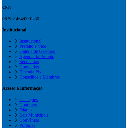
CNPJ
06.582.464/0001-30
Institucional
Institucional
Prefeito e Vice
Galeria de Gestores
Agenda do Prefeito
Secretarias
Convênios
Emenda Pix
Conselhos e Membros
Acesso à Informação
Licitações
Contratos
Diárias
Leis Municipais
Convênios
Portarias