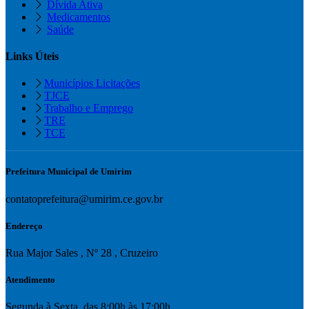
Dívida Ativa
Medicamentos
Saúde
Links Úteis
Municípios Licitações
TJCE
Trabalho e Emprego
TRE
TCE
Prefeitura Municipal de Umirim
contatoprefeitura@umirim.ce.gov.br
Endereço
Rua Major Sales , Nº 28 , Cruzeiro
Atendimento
Segunda à Sexta. das 8:00h às 17:00h