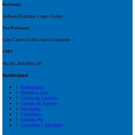
Prefeito(a)
Judison Henrique Lopes Araújo
Vice Prefeito(a)
Caio Carlos Uchôa Sales Grangeiro
CNPJ
06.582.464/0001-30
Institucional
Institucional
Prefeito e Vice
Galeria de Gestores
Agenda do Prefeito
Secretarias
Convênios
Emenda Pix
Conselhos e Membros