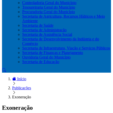
Controladoria Geral do Município
Tesoureiraria Geral do Município
Procuradoria Geral do Município
Secretaria de Agricultura, Recursos Hídricos e Meio
Ambiente
Secretaria de Saúde
Secretaria de Administração
Secretaria de Assistência Social
Secretaria de Desenvolvimento da Indústria e do
Comércio
Secretaria de Infraestrutura, Viação e Serviços Públicos
Secretaria de Finanças e Planejamento
Ouvidoria Geral do Município
Secretaria de Educação
Início
Publicações
Exoneração
Exoneração