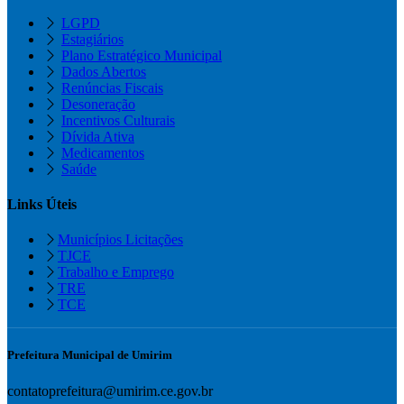
LGPD
Estagiários
Plano Estratégico Municipal
Dados Abertos
Renúncias Fiscais
Desoneração
Incentivos Culturais
Dívida Ativa
Medicamentos
Saúde
Links Úteis
Municípios Licitações
TJCE
Trabalho e Emprego
TRE
TCE
Prefeitura Municipal de Umirim
contatoprefeitura@umirim.ce.gov.br