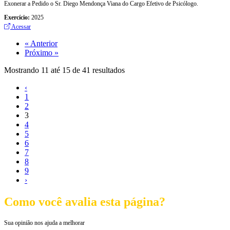
Exonerar a Pedido o Sr. Diego Mendonça Viana do Cargo Efetivo de Psicólogo.
Exercício:
2025
Acessar
« Anterior
Próximo »
Mostrando
11
até
15
de
41
resultados
‹
1
2
3
4
5
6
7
8
9
›
Como você avalia esta página?
Sua opinião nos ajuda a melhorar