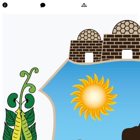
Transparência
Ouvidoria/E-Sic
Mapa do Site