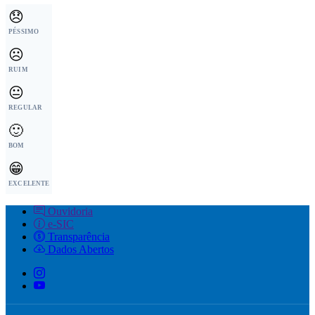
😞
PÉSSIMO
☹️
RUIM
😐
REGULAR
🙂
BOM
😁
EXCELENTE
Ouvidoria
e-SIC
Transparência
Dados Abertos