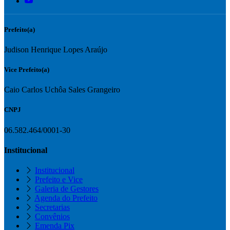
Prefeito(a)
Judison Henrique Lopes Araújo
Vice Prefeito(a)
Caio Carlos Uchôa Sales Grangeiro
CNPJ
06.582.464/0001-30
Institucional
Institucional
Prefeito e Vice
Galeria de Gestores
Agenda do Prefeito
Secretarias
Convênios
Emenda Pix