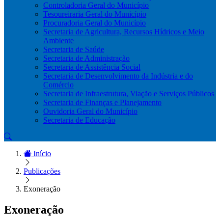
Controladoria Geral do Município
Tesoureiraria Geral do Município
Procuradoria Geral do Município
Secretaria de Agricultura, Recursos Hídricos e Meio
Ambiente
Secretaria de Saúde
Secretaria de Administração
Secretaria de Assistência Social
Secretaria de Desenvolvimento da Indústria e do
Comércio
Secretaria de Infraestrutura, Viação e Serviços Públicos
Secretaria de Finanças e Planejamento
Ouvidoria Geral do Município
Secretaria de Educação
Início
Publicações
Exoneração
Exoneração