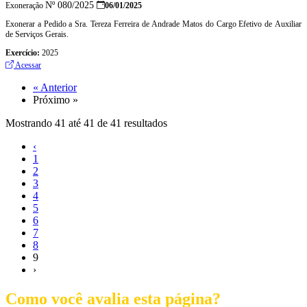
Nº 080/2025
Exoneração
06/01/2025
Exonerar a Pedido a Sra. Tereza Ferreira de Andrade Matos do Cargo Efetivo de Auxiliar
de Serviços Gerais.
Exercício:
2025
Acessar
« Anterior
Próximo »
Mostrando
41
até
41
de
41
resultados
‹
1
2
3
4
5
6
7
8
9
›
Como você avalia esta página?