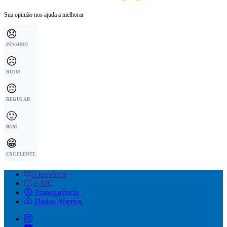
Sua opinião nos ajuda a melhorar
😞
PÉSSIMO
☹️
RUIM
😐
REGULAR
🙂
BOM
😁
EXCELENTE
Ouvidoria
e-SIC
Transparência
Dados Abertos