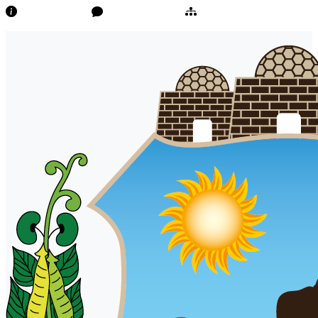
Transparência
Ouvidoria/E-Sic
Mapa do Site