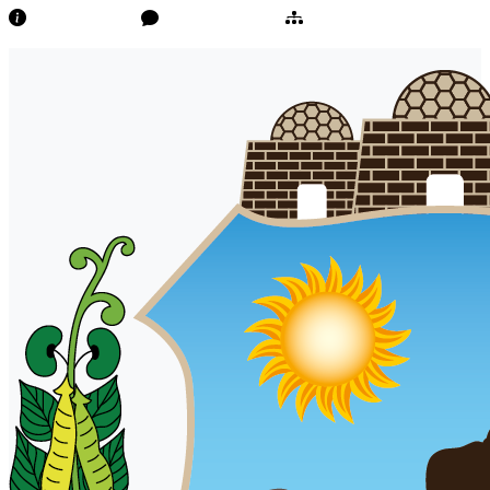
Transparência
Ouvidoria/E-Sic
Mapa do Site