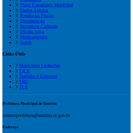
Plano Estratégico Municipal
Dados Abertos
Renúncias Fiscais
Desoneração
Incentivos Culturais
Dívida Ativa
Medicamentos
Saúde
Links Úteis
Municípios Licitações
TJCE
Trabalho e Emprego
TRE
TCE
Prefeitura Municipal de Umirim
contatoprefeitura@umirim.ce.gov.br
Endereço