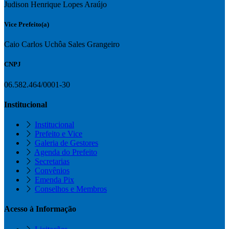
Judison Henrique Lopes Araújo
Vice Prefeito(a)
Caio Carlos Uchôa Sales Grangeiro
CNPJ
06.582.464/0001-30
Institucional
Institucional
Prefeito e Vice
Galeria de Gestores
Agenda do Prefeito
Secretarias
Convênios
Emenda Pix
Conselhos e Membros
Acesso à Informação