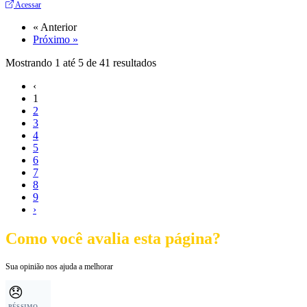
Acessar
« Anterior
Próximo »
Mostrando
1
até
5
de
41
resultados
‹
1
2
3
4
5
6
7
8
9
›
Como você avalia esta página?
Sua opinião nos ajuda a melhorar
😞
PÉSSIMO