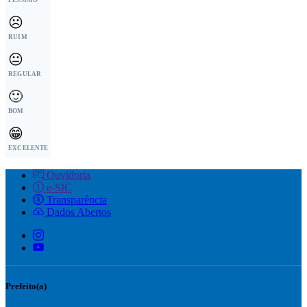
☹️
RUIM
😐
REGULAR
🙂
BOM
😁
EXCELENTE
Ouvidoria
e-SIC
Transparência
Dados Abertos
Prefeito(a)