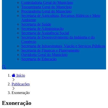
Controladoria Geral do Município
Tesoureiraria Geral do Município
Procuradoria Geral do Município
Secretaria de Agricultura, Recursos Hídricos e Meio
Ambiente
Secretaria de Saúde
Secretaria de Administração
Secretaria de Assistência Social
Secretaria de Desenvolvimento da Indústria e do
Comércio
Secretaria de Infraestrutura, Viação e Serviços Públicos
Secretaria de Finanças e Planejamento
Ouvidoria Geral do Município
Secretaria de Educação
Início
Publicações
Exoneração
Exoneração