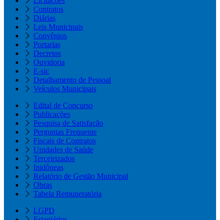
Licitações
Contratos
Diárias
Leis Municipais
Convênios
Portarias
Decretos
Ouvidoria
E-sic
Detalhamento de Pessoal
Veículos Municipais
Edital de Concurso
Publicações
Pesquisa de Satisfação
Perguntas Frequente
Fiscais de Contratos
Unidades de Saúde
Terceirizados
Inidôneas
Relatório de Gestão Municipal
Obras
Tabela Remuneratória
LGPD
Estagiários